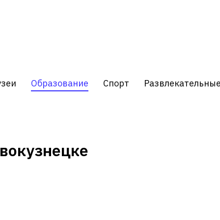
узеи
Образование
Спорт
Развлекательны
овокузнецке